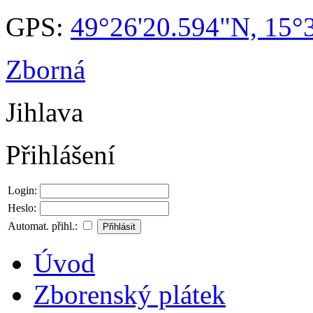
GPS:
49°26'20.594"N, 15°
Zborná
Jihlava
Přihlášení
Login:
Heslo:
Automat. přihl.:
Úvod
Zborenský plátek