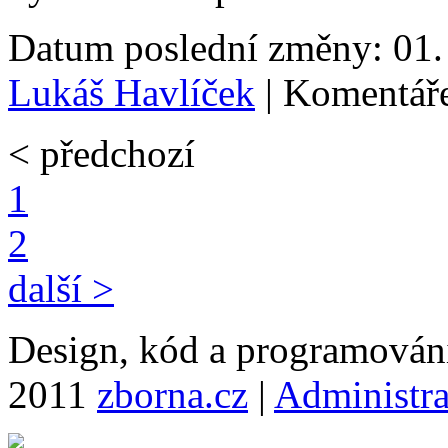
Datum poslední změny: 01. 
Lukáš Havlíček
| Komentáře
< předchozí
1
2
další >
Design, kód a programová
2011
zborna.cz
|
Administr