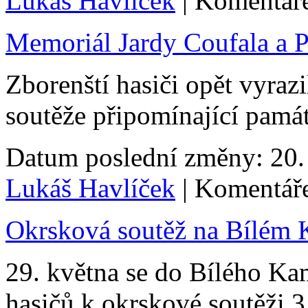
Lukáš Havlíček
| Komentáře
Memoriál Jardy Coufala a 
Zborenští hasiči opět vyrazil
soutěže připomínající pamá
Datum poslední změny: 20. 
Lukáš Havlíček
| Komentáře
Okrsková soutěž na Bílém
29. května se do Bílého Ka
hasičů k okrskové soutěži 3