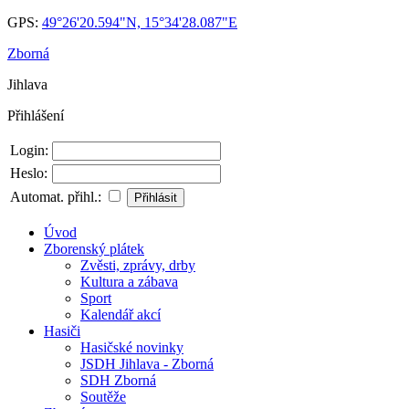
GPS:
49°26'20.594"N, 15°34'28.087"E
Zborná
Jihlava
Přihlášení
Login:
Heslo:
Automat. přihl.:
Úvod
Zborenský plátek
Zvěsti, zprávy, drby
Kultura a zábava
Sport
Kalendář akcí
Hasiči
Hasičské novinky
JSDH Jihlava - Zborná
SDH Zborná
Soutěže