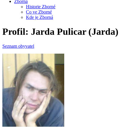
Zborná
Historie Zborné
Co ve Zborné
Kde je Zborná
Profil: Jarda Pulicar (Jarda)
Seznam obyvatel