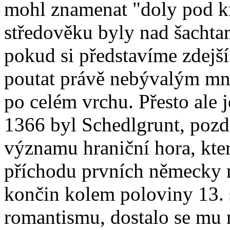
mohl znamenat "doly pod kr
středověku byly nad šachta
pokud si představíme zdejší
poutat právě nebývalým mno
po celém vrchu. Přesto ale 
1366 byl Schedlgrunt, pozdě
významu hraniční hora, kte
příchodu prvních německy m
končin kolem poloviny 13. st
romantismu, dostalo se mu