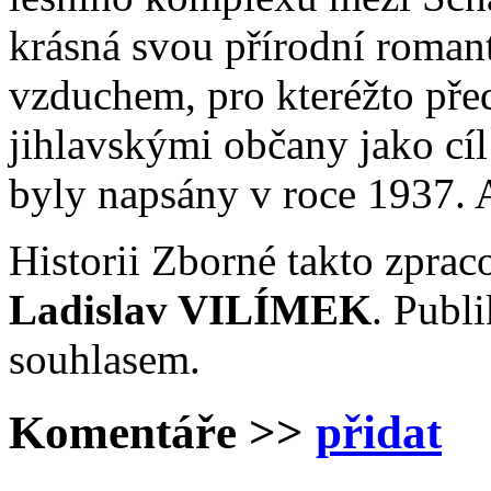
krásná svou přírodní roman
vzduchem, pro kteréžto před
jihlavskými občany jako cí
byly napsány v roce 1937. A 
Historii Zborné takto zpraco
Ladislav VILÍMEK
. Publ
souhlasem.
Komentáře
>>
přidat