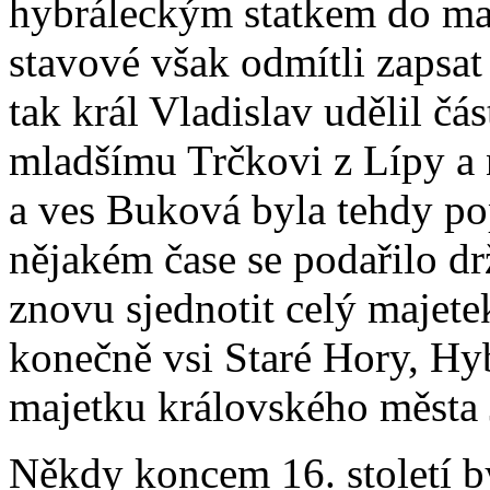
hybráleckým statkem do maj
stavové však odmítli zapsa
tak král Vladislav udělil čá
mladšímu Trčkovi z Lípy a 
a ves Buková byla tehdy po
nějakém čase se podařilo drž
znovu sjednotit celý majete
konečně vsi Staré Hory, Hy
majetku královského města 
Někdy koncem 16. století b