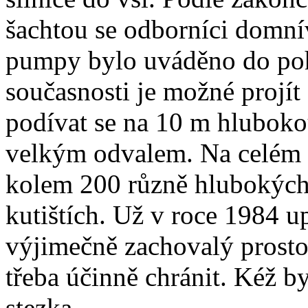
šachtou se odborníci domnív
pumpy bylo uváděno do po
současnosti je možné projí
podívat se na 10 m hlubokou
velkým odvalem. Na celém 
kolem 200 různě hlubokých 
kutištích. Už v roce 1984 u
výjimečně zachovalý prostor
třeba účinně chránit. Kéž 
stezka.