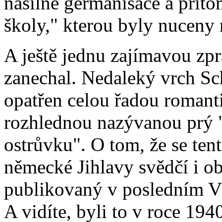
násilné germanisace a příto
školy," kterou byly nuceny 
A ještě jednu zajímavou zp
zanechal. Nedaleký vrch Sc
opatřen celou řadou romant
rozhlednou nazývanou prý "
ostrůvku". O tom, že se ten
německé Jihlavy svědčí i o
publikovaný v posledním V
A vidíte, byli to v roce 19