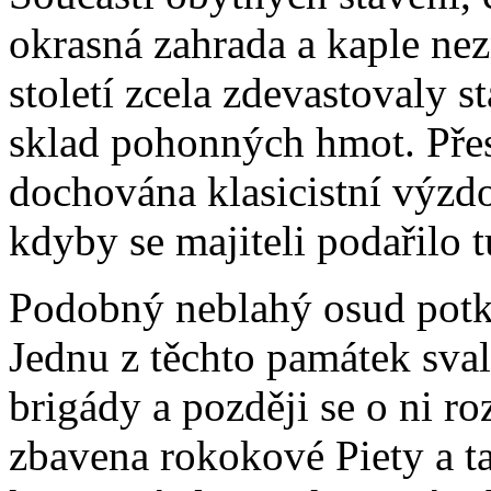
okrasná zahrada a kaple ne
století zcela zdevastovaly st
sklad pohonných hmot. Přest
dochována klasicistní výzdo
kdyby se majiteli podařilo 
Podobný neblahý osud potka
Jednu z těchto památek sva
brigády a později se o ni roz
zbavena rokokové Piety a t