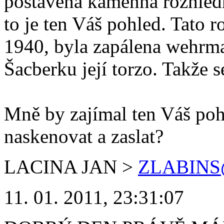
postavena kamenná rozhledn
to je ten Váš pohled. Tato r
1940, byla zapálena wehrma
Šacberku její torzo. Takže s
Mně by zajímal ten Váš po
naskenovat a zaslat?
LACINA JAN
>
ZLABINS
11. 01. 2011, 23:31:07