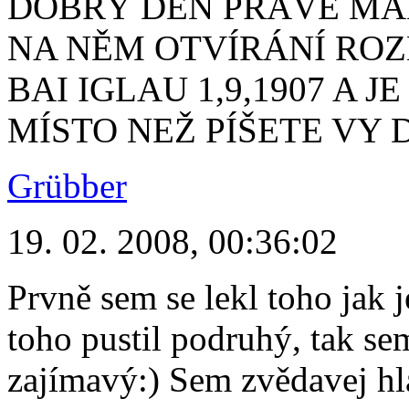
DOBRÝ DEN PRÁVĚ MÁM
NA NĚM OTVÍRÁNÍ RO
BAI IGLAU 1,9,1907 A 
MÍSTO NEŽ PÍŠETE VY 
Grübber
19. 02. 2008, 00:36:02
Prvně sem se lekl toho jak 
toho pustil podruhý, tak sem
zajímavý:) Sem zvědavej hl