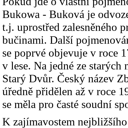
Pokud jde o vlastní pojmen
Bukowa - Buková je odvozen
t.j. uprostřed zalesněného p
bučinami. Další pojmenován
se poprvé objevuje v roce 1
v lese. Na jedné ze starých
Starý Dvůr. Český název Zb
úředně přidělen až v roce 19
se měla pro časté soudní sp
K zajímavostem nejbližšího