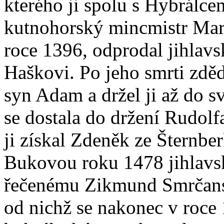
kterého ji spolu s Hybrálc
kutnohorský mincmistr Marti
roce 1396, odprodal jihla
Haškovi. Po jeho smrti zdě
syn Adam a držel ji až do 
se dostala do držení Rudolf
ji získal Zdeněk ze Šternbe
Bukovou roku 1478 jihla
řečenému Zikmund Smrčansk
od nichž se nakonec v roce