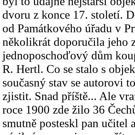
byl to údajně nejstarší obje
dvoru z konce 17. století.
od Památkového úřadu v Pra
několikrát doporučila jeho 
jednoposchoďový dům koupi
R. Hertl. Co se stalo s obje
současný stav se autorovi t
zjistit. Snad příště... Ale v
roce 1900 zde žilo 36 Čechů
smutně posteskl pan učitel 