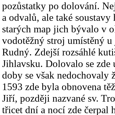
pozůstatky po dolování. Nej
a odvalů, ale také soustavy
starých map jich bývalo v 
vodotěžný stroj umístěný u 
Rudný. Zdejší rozsáhlé kutiš
Jihlavsku. Dolovalo se zde u
doby se však nedochovaly ž
1593 zde byla obnovena těžb
Jiří, později nazvané sv. Tr
třicet dní a nocí zde čerpal