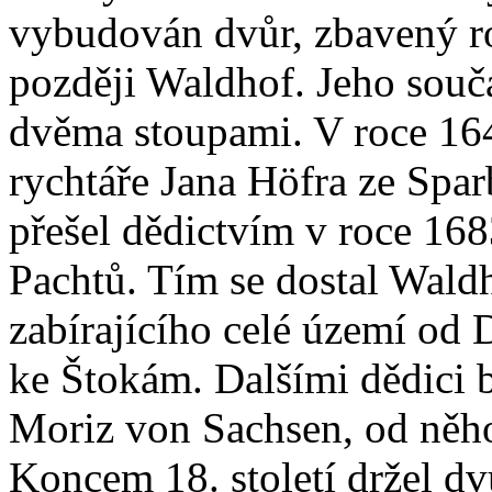
vybudován dvůr, zbavený r
později Waldhof. Jeho součá
dvěma stoupami. V roce 164
rychtáře Jana Höfra ze Spa
přešel dědictvím v roce 16
Pachtů. Tím se dostal Wald
zabírajícího celé území od 
ke Štokám. Dalšími dědici 
Moriz von Sachsen, od něh
Koncem 18. století držel dvů