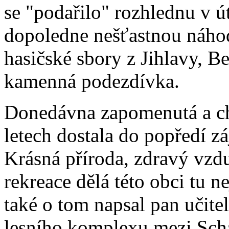
se "podařilo" rozhlednu v ú
dopoledne nešťastnou náhod
hasičské sbory z Jihlavy, B
kamenná podezdívka.
Donedávna zapomenutá a chá
letech dostala do popředí z
Krásná příroda, zdravý vzdu
rekreace dělá této obci tu n
také o tom napsal pan učite
lesního komplexu mezi Scha