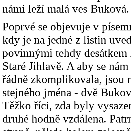
námi leží malá ves Buková.
Poprvé se objevuje v píse
kdy je na jedné z listin uv
povinnými tehdy desátkem ke
Staré Jihlavě. A aby se nám
řádně zkomplikovala, jsou n
stejného jména - dvě Buko
Těžko říci, zda byly vysaze
druhé hodně vzdálena. Patr