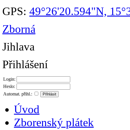
GPS:
49°26'20.594"N, 15°
Zborná
Jihlava
Přihlášení
Login:
Heslo:
Automat. přihl.:
Úvod
Zborenský plátek