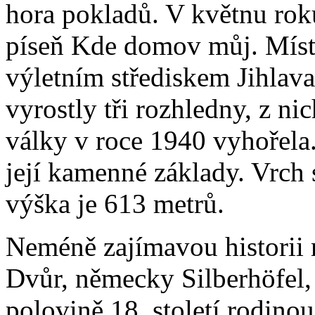
hora pokladů. V květnu rok
píseň Kde domov můj. Míst
výletním střediskem Jihlav
vyrostly tři rozhledny, z ni
války v roce 1940 vyhořela.
její kamenné základy. Vrch
výška je 613 metrů.
Neméně zajímavou historii 
Dvůr, německy Silberhöfel
polovině 18. století rodin