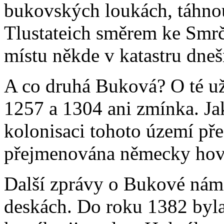
bukovských loukách, táhno
Tlustateich směrem ke Smrč
místu někde v katastru dneš
A co druhá Buková? O té už n
1257 a 1304 ani zmínka. Ja
kolonisaci tohoto území pře
přejmenována německy hovo
Další zprávy o Bukové nám
deskách. Do roku 1382 byl