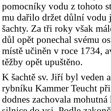
pomocníky vodu z tohoto st
mu dařilo držet důlní vodu 
šachty. Za tři roky však má
důl opět ponechal svému os
místě učiněn v roce 1734, a
těžby opět upuštěno.
K šachtě sv. Jiří byl veden
rybníku Kammer Teucht při 
dodnes zachovala mohutná hr
silnice do vsi. Podle zako