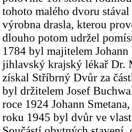
tohoto malého dvoru stával p
výrobna drasla, kterou prov
dlouho potom udržel pomís
1784 byl majitelem Johann
jihlavský krajský lékař Dr.
získal Stříbrný Dvůr za čás
byl držitelem Josef Buchwa
roce 1924 Johann Smetana,
roku 1945 byl dvůr ve vlast
Součástí obytných stavení, 