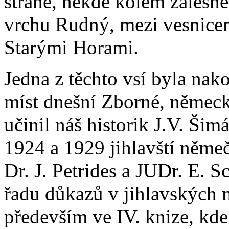
straně, někde kolem zalesn
vrchu Rudný, mezi vesnice
Starými Horami.
Jedna z těchto vsí byla nak
míst dnešní Zborné, němec
učinil náš historik J.V. Ši
1924 a 1929 jihlavští němečt
Dr. J. Petrides a JUDr. E. 
řadu důkazů v jihlavských 
především ve IV. knize, kde