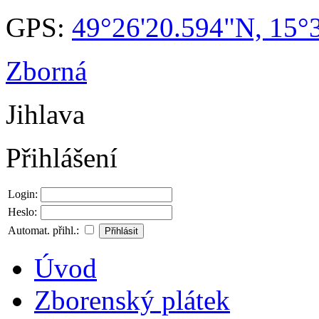
GPS:
49°26'20.594"N, 15°
Zborná
Jihlava
Přihlášení
Login:
Heslo:
Automat. přihl.:
Úvod
Zborenský plátek