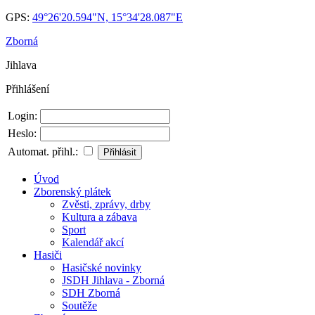
GPS:
49°26'20.594"N, 15°34'28.087"E
Zborná
Jihlava
Přihlášení
Login:
Heslo:
Automat. přihl.:
Úvod
Zborenský plátek
Zvěsti, zprávy, drby
Kultura a zábava
Sport
Kalendář akcí
Hasiči
Hasičské novinky
JSDH Jihlava - Zborná
SDH Zborná
Soutěže