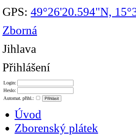
GPS:
49°26'20.594"N, 15°
Zborná
Jihlava
Přihlášení
Login:
Heslo:
Automat. přihl.:
Úvod
Zborenský plátek