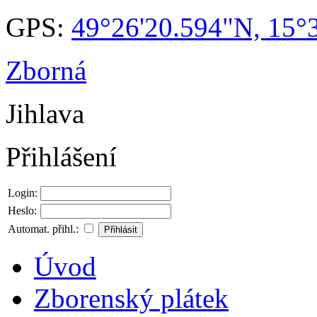
GPS:
49°26'20.594"N, 15°
Zborná
Jihlava
Přihlášení
Login:
Heslo:
Automat. přihl.:
Úvod
Zborenský plátek