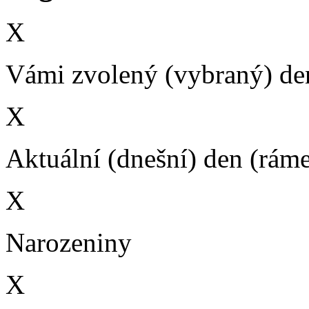
X
Vámi zvolený (vybraný) den
X
Aktuální (dnešní) den (rám
X
Narozeniny
X