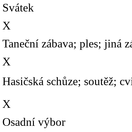
Svátek
X
Taneční zábava; ples; jiná 
X
Hasičská schůze; soutěž; cvič
X
Osadní výbor