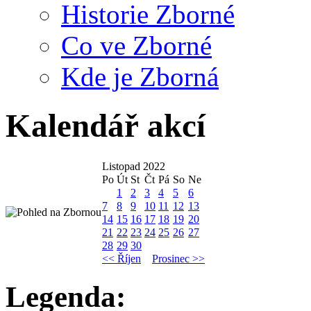
Historie Zborné
Co ve Zborné
Kde je Zborná
Kalendář akcí
Listopad 2022
Po
Út
St
Čt
Pá
So
Ne
1
2
3
4
5
6
7
8
9
10
11
12
13
14
15
16
17
18
19
20
21
22
23
24
25
26
27
28
29
30
<< Říjen
Prosinec >>
Legenda: