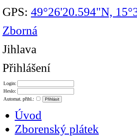
GPS:
49°26'20.594"N, 15°
Zborná
Jihlava
Přihlášení
Login:
Heslo:
Automat. přihl.:
Úvod
Zborenský plátek