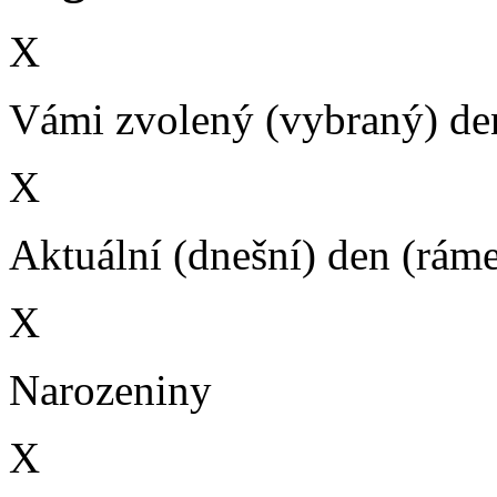
X
Vámi zvolený (vybraný) den
X
Aktuální (dnešní) den (rám
X
Narozeniny
X