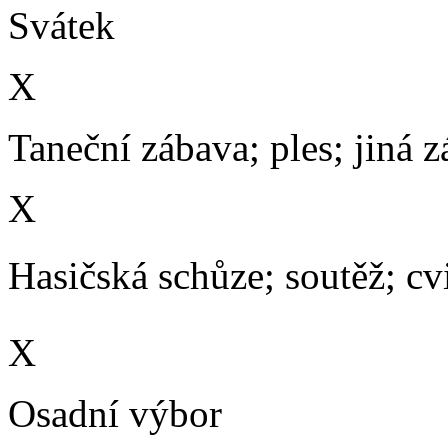
Svátek
X
Taneční zábava; ples; jiná 
X
Hasičská schůze; soutěž; cvič
X
Osadní výbor