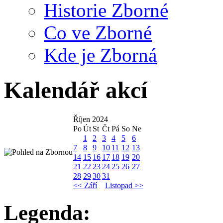
Historie Zborné
Co ve Zborné
Kde je Zborná
Kalendář akcí
Říjen 2024
Po
Út
St
Čt
Pá
So
Ne
1
2
3
4
5
6
7
8
9
10
11
12
13
14
15
16
17
18
19
20
21
22
23
24
25
26
27
28
29
30
31
<< Září
Listopad >>
Legenda: