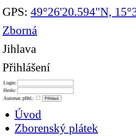
GPS:
49°26'20.594"N, 15°
Zborná
Jihlava
Přihlášení
Login:
Heslo:
Automat. přihl.:
Úvod
Zborenský plátek