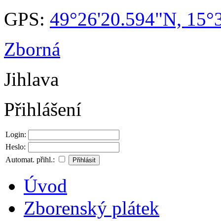
GPS:
49°26'20.594"N, 15°
Zborná
Jihlava
Přihlášení
Login:
Heslo:
Automat. přihl.:
Úvod
Zborenský plátek