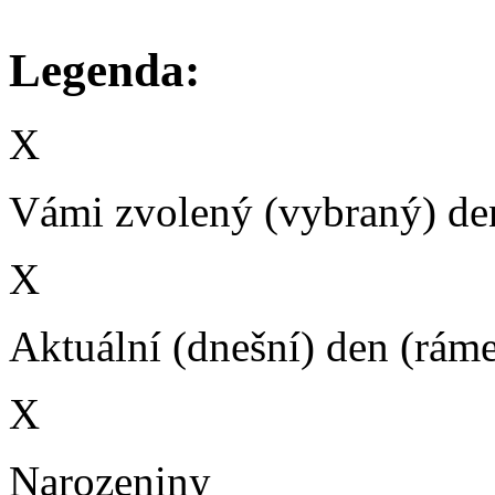
Legenda:
X
Vámi zvolený (vybraný) den
X
Aktuální (dnešní) den (rám
X
Narozeniny