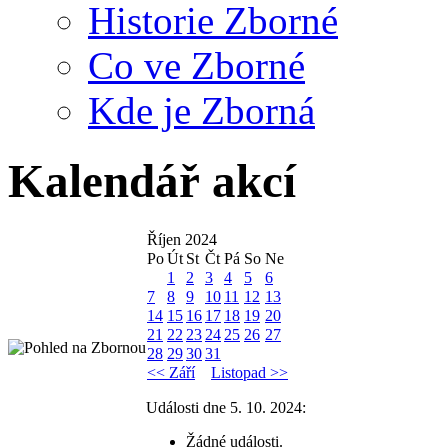
Historie Zborné
Co ve Zborné
Kde je Zborná
Kalendář akcí
Říjen 2024
Po
Út
St
Čt
Pá
So
Ne
1
2
3
4
5
6
7
8
9
10
11
12
13
14
15
16
17
18
19
20
21
22
23
24
25
26
27
28
29
30
31
<< Září
Listopad >>
Události dne 5. 10. 2024:
Žádné události.