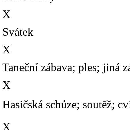
X
Svátek
X
Taneční zábava; ples; jiná 
X
Hasičská schůze; soutěž; cvič
X