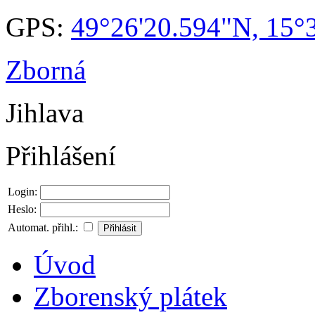
GPS:
49°26'20.594"N, 15°
Zborná
Jihlava
Přihlášení
Login:
Heslo:
Automat. přihl.:
Úvod
Zborenský plátek