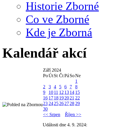
Historie Zborné
Co ve Zborné
Kde je Zborná
Kalendář akcí
Září 2024
Po
Út
St
Čt
Pá
So
Ne
1
2
3
4
5
6
7
8
9
10
11
12
13
14
15
16
17
18
19
20
21
22
23
24
25
26
27
28
29
30
<< Srpen
Říjen >>
Události dne 4. 9. 2024: