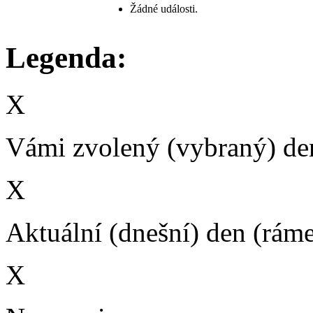
Žádné události.
Legenda:
X
Vámi zvolený (vybraný) den
X
Aktuální (dnešní) den (rám
X