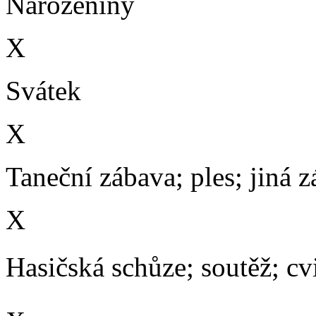
Narozeniny
X
Svátek
X
Taneční zábava; ples; jiná 
X
Hasičská schůze; soutěž; cvič