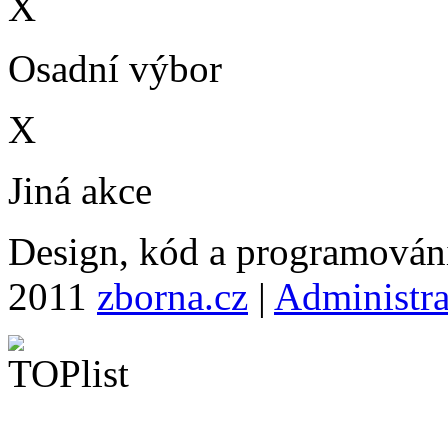
X
Osadní výbor
X
Jiná akce
Design, kód a programová
2011
zborna.cz
|
Administr