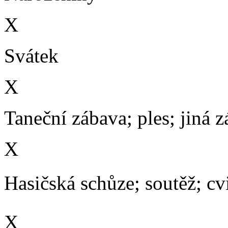
X
Svátek
X
Taneční zábava; ples; jiná 
X
Hasičská schůze; soutěž; cvič
X