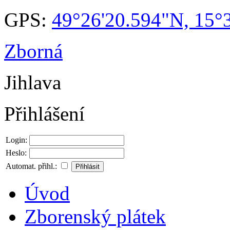
GPS:
49°26'20.594"N, 15°
Zborná
Jihlava
Přihlášení
Login:
Heslo:
Automat. přihl.:
Úvod
Zborenský plátek