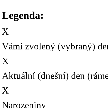
Legenda:
X
Vámi zvolený (vybraný) den
X
Aktuální (dnešní) den (rám
X
Narozeniny