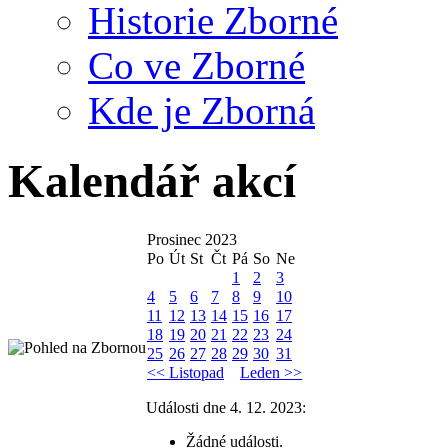
Historie Zborné
Co ve Zborné
Kde je Zborná
Kalendář akcí
Prosinec 2023
Po
Út
St
Čt
Pá
So
Ne
1
2
3
4
5
6
7
8
9
10
11
12
13
14
15
16
17
18
19
20
21
22
23
24
25
26
27
28
29
30
31
<< Listopad
Leden >>
Události dne 4. 12. 2023:
Žádné události.