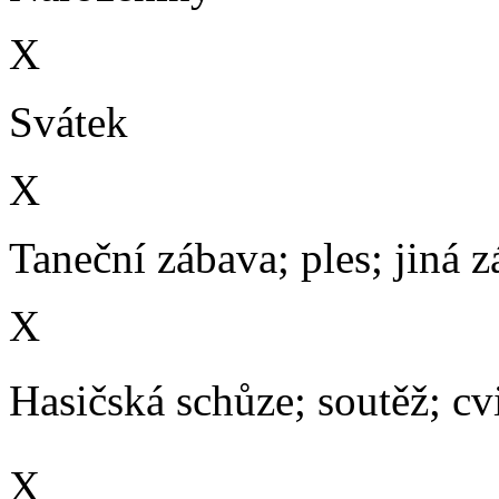
X
Svátek
X
Taneční zábava; ples; jiná 
X
Hasičská schůze; soutěž; cvič
X