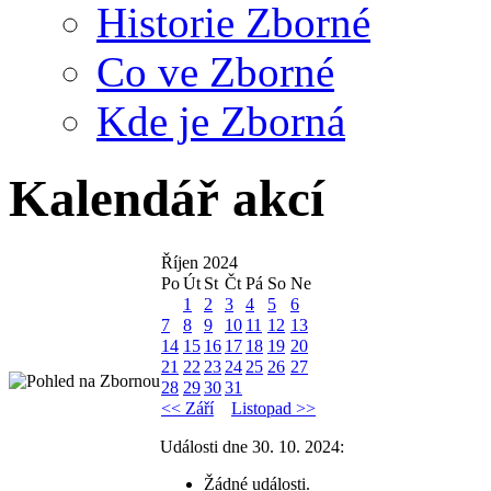
Historie Zborné
Co ve Zborné
Kde je Zborná
Kalendář akcí
Říjen 2024
Po
Út
St
Čt
Pá
So
Ne
1
2
3
4
5
6
7
8
9
10
11
12
13
14
15
16
17
18
19
20
21
22
23
24
25
26
27
28
29
30
31
<< Září
Listopad >>
Události dne 30. 10. 2024:
Žádné události.