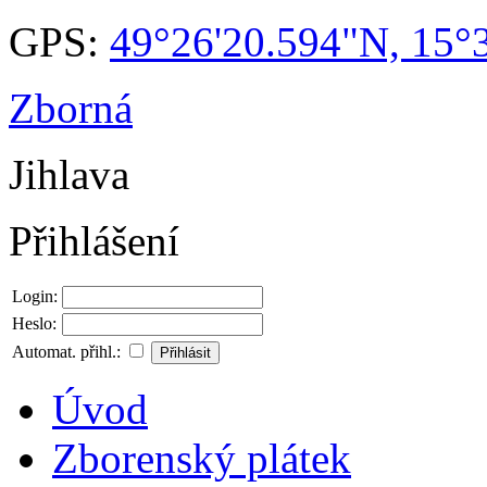
GPS:
49°26'20.594"N, 15°
Zborná
Jihlava
Přihlášení
Login:
Heslo:
Automat. přihl.:
Úvod
Zborenský plátek