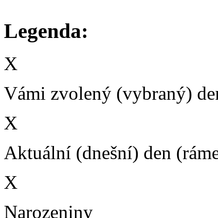
Legenda:
X
Vámi zvolený (vybraný) den
X
Aktuální (dnešní) den (rám
X
Narozeniny