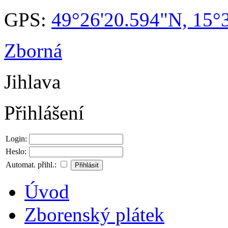
GPS:
49°26'20.594"N, 15°
Zborná
Jihlava
Přihlášení
Login:
Heslo:
Automat. přihl.:
Úvod
Zborenský plátek