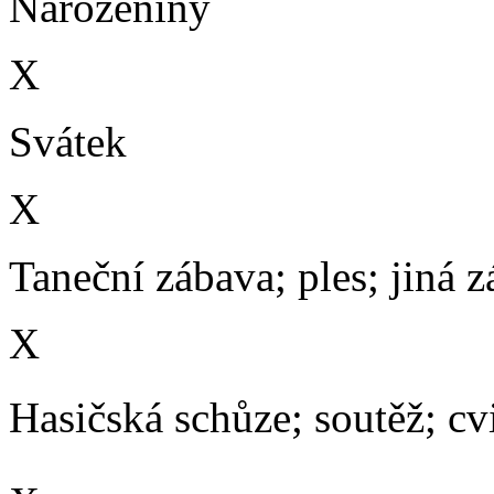
Narozeniny
X
Svátek
X
Taneční zábava; ples; jiná 
X
Hasičská schůze; soutěž; cvič