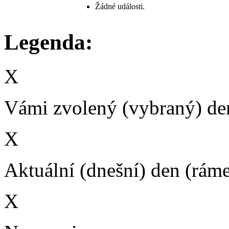
Žádné události.
Legenda:
X
Vámi zvolený (vybraný) den
X
Aktuální (dnešní) den (rám
X