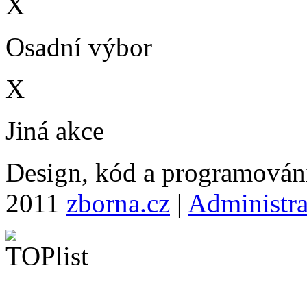
X
Osadní výbor
X
Jiná akce
Design, kód a programová
2011
zborna.cz
|
Administr