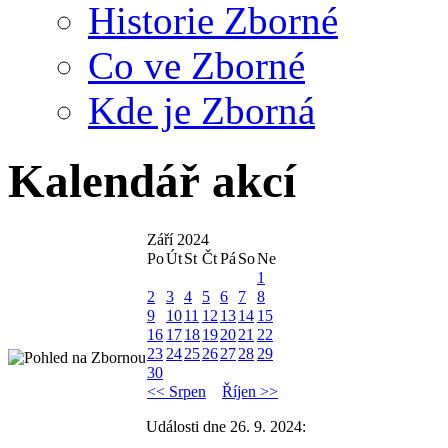
Historie Zborné
Co ve Zborné
Kde je Zborná
Kalendář akcí
Září 2024
Po
Út
St
Čt
Pá
So
Ne
1
2
3
4
5
6
7
8
9
10
11
12
13
14
15
16
17
18
19
20
21
22
23
24
25
26
27
28
29
30
<< Srpen
Říjen >>
Události dne 26. 9. 2024: