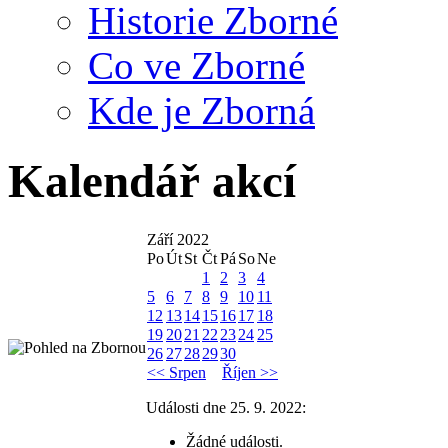
Historie Zborné
Co ve Zborné
Kde je Zborná
Kalendář akcí
Září 2022
Po
Út
St
Čt
Pá
So
Ne
1
2
3
4
5
6
7
8
9
10
11
12
13
14
15
16
17
18
19
20
21
22
23
24
25
26
27
28
29
30
<< Srpen
Říjen >>
Události dne 25. 9. 2022:
Žádné události.