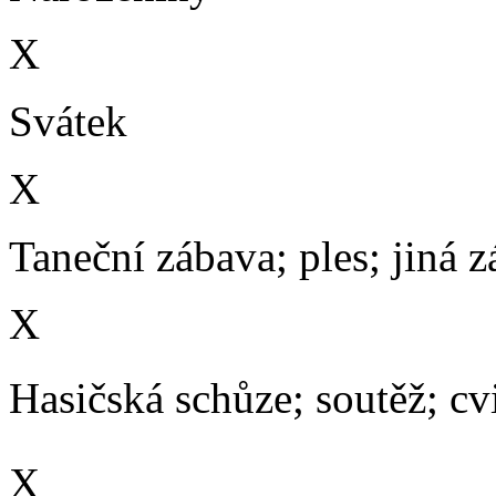
X
Svátek
X
Taneční zábava; ples; jiná 
X
Hasičská schůze; soutěž; cvič
X