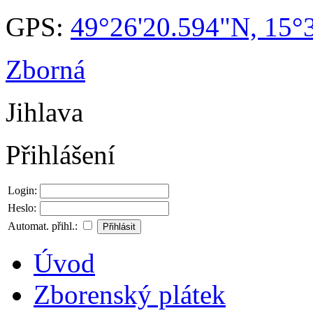
GPS:
49°26'20.594"N, 15°
Zborná
Jihlava
Přihlášení
Login:
Heslo:
Automat. přihl.:
Úvod
Zborenský plátek