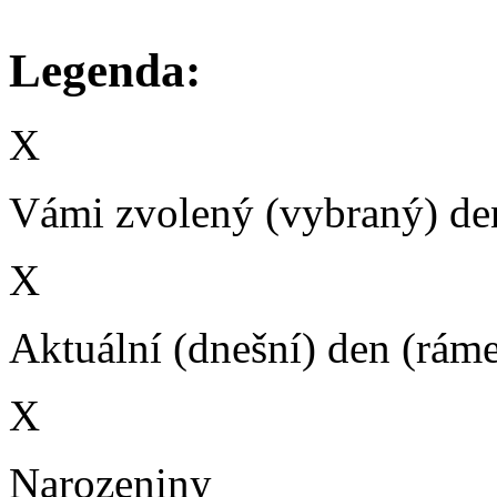
Legenda:
X
Vámi zvolený (vybraný) den
X
Aktuální (dnešní) den (rám
X
Narozeniny