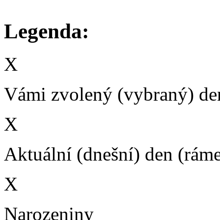
Legenda:
X
Vámi zvolený (vybraný) den
X
Aktuální (dnešní) den (rám
X
Narozeniny