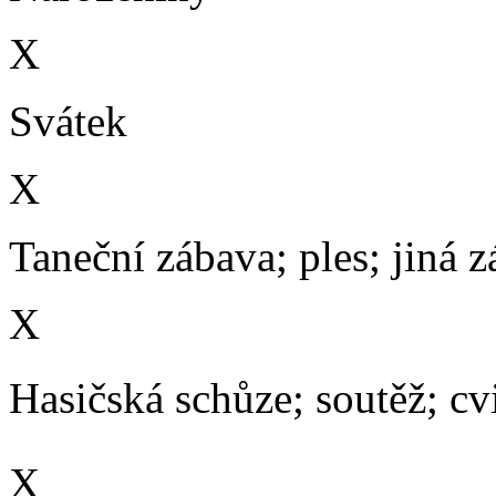
X
Svátek
X
Taneční zábava; ples; jiná 
X
Hasičská schůze; soutěž; cvič
X