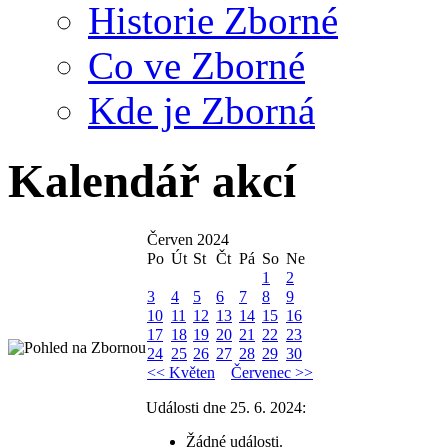
Historie Zborné
Co ve Zborné
Kde je Zborná
Kalendář akcí
Červen 2024
Po
Út
St
Čt
Pá
So
Ne
1
2
3
4
5
6
7
8
9
10
11
12
13
14
15
16
17
18
19
20
21
22
23
24
25
26
27
28
29
30
<< Květen
Červenec >>
Události dne 25. 6. 2024:
Žádné události.