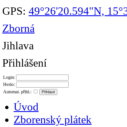
GPS:
49°26'20.594"N, 15°
Zborná
Jihlava
Přihlášení
Login:
Heslo:
Automat. přihl.:
Úvod
Zborenský plátek