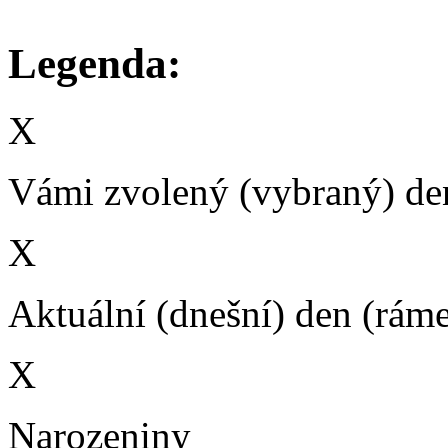
Legenda:
X
Vámi zvolený (vybraný) den
X
Aktuální (dnešní) den (rám
X
Narozeniny