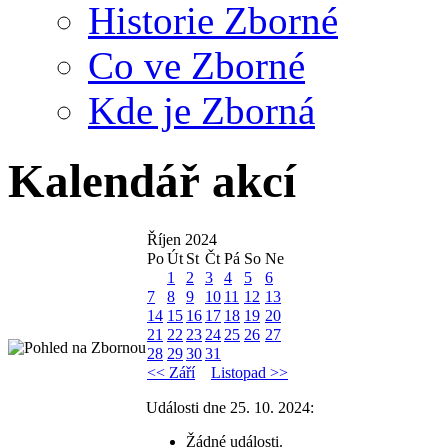
Historie Zborné
Co ve Zborné
Kde je Zborná
Kalendář akcí
Říjen 2024
Po
Út
St
Čt
Pá
So
Ne
1
2
3
4
5
6
7
8
9
10
11
12
13
14
15
16
17
18
19
20
21
22
23
24
25
26
27
28
29
30
31
<< Září
Listopad >>
Události dne 25. 10. 2024:
Žádné události.