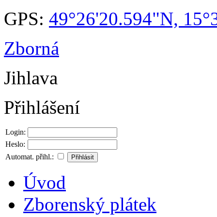
GPS:
49°26'20.594"N, 15°
Zborná
Jihlava
Přihlášení
Login:
Heslo:
Automat. přihl.:
Úvod
Zborenský plátek