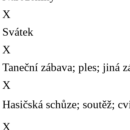
X
Svátek
X
Taneční zábava; ples; jiná 
X
Hasičská schůze; soutěž; cvič
X