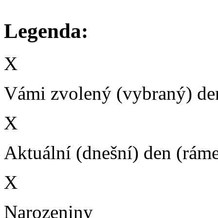
Legenda:
X
Vámi zvolený (vybraný) den
X
Aktuální (dnešní) den (rám
X
Narozeniny