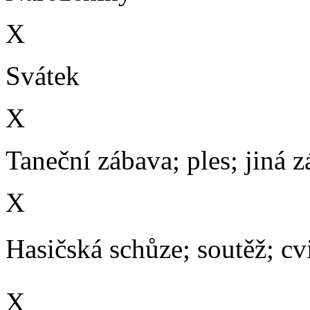
X
Svátek
X
Taneční zábava; ples; jiná 
X
Hasičská schůze; soutěž; cvič
X