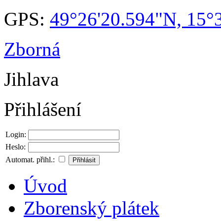
GPS:
49°26'20.594"N, 15°
Zborná
Jihlava
Přihlášení
Login:
Heslo:
Automat. přihl.:
Úvod
Zborenský plátek