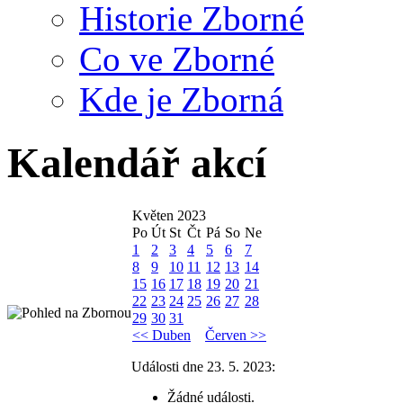
Historie Zborné
Co ve Zborné
Kde je Zborná
Kalendář akcí
Květen 2023
Po
Út
St
Čt
Pá
So
Ne
1
2
3
4
5
6
7
8
9
10
11
12
13
14
15
16
17
18
19
20
21
22
23
24
25
26
27
28
29
30
31
<< Duben
Červen >>
Události dne 23. 5. 2023:
Žádné události.