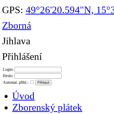
GPS:
49°26'20.594"N, 15°
Zborná
Jihlava
Přihlášení
Login:
Heslo:
Automat. přihl.:
Úvod
Zborenský plátek