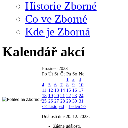
Historie Zborné
Co ve Zborné
Kde je Zborná
Kalendář akcí
Prosinec 2023
Po
Út
St
Čt
Pá
So
Ne
1
2
3
4
5
6
7
8
9
10
11
12
13
14
15
16
17
18
19
20
21
22
23
24
25
26
27
28
29
30
31
<< Listopad
Leden >>
Události dne 20. 12. 2023:
Žádné události.