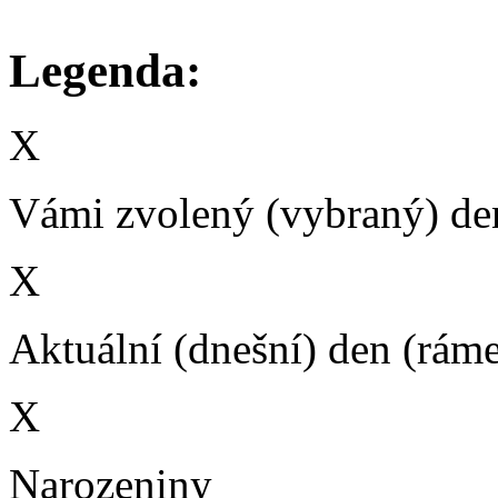
Legenda:
X
Vámi zvolený (vybraný) den
X
Aktuální (dnešní) den (rám
X
Narozeniny