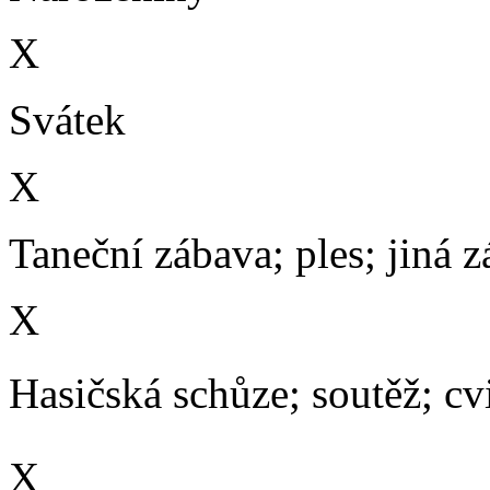
X
Svátek
X
Taneční zábava; ples; jiná 
X
Hasičská schůze; soutěž; cvič
X