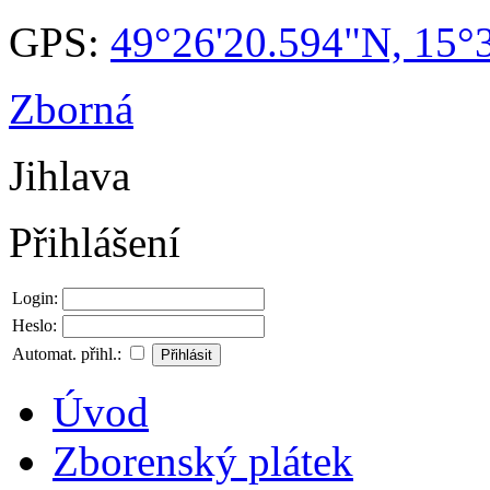
GPS:
49°26'20.594"N, 15°
Zborná
Jihlava
Přihlášení
Login:
Heslo:
Automat. přihl.:
Úvod
Zborenský plátek