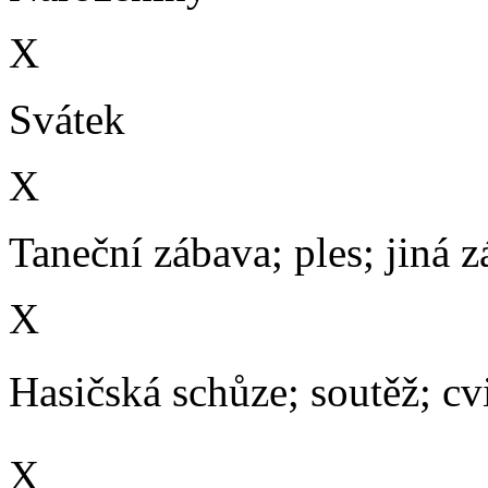
X
Svátek
X
Taneční zábava; ples; jiná 
X
Hasičská schůze; soutěž; cvič
X