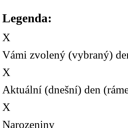
Legenda:
X
Vámi zvolený (vybraný) den
X
Aktuální (dnešní) den (rám
X
Narozeniny