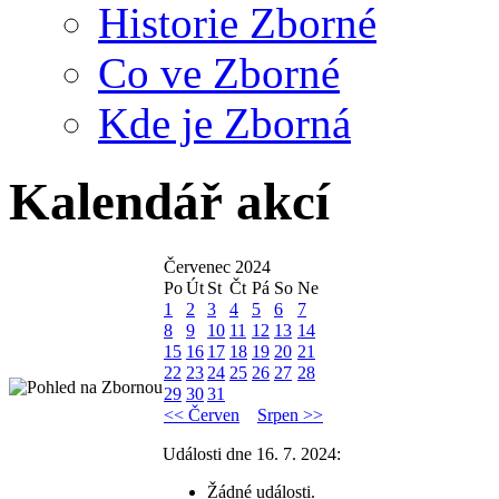
Historie Zborné
Co ve Zborné
Kde je Zborná
Kalendář akcí
Červenec 2024
Po
Út
St
Čt
Pá
So
Ne
1
2
3
4
5
6
7
8
9
10
11
12
13
14
15
16
17
18
19
20
21
22
23
24
25
26
27
28
29
30
31
<< Červen
Srpen >>
Události dne 16. 7. 2024:
Žádné události.