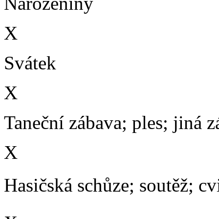
Narozeniny
X
Svátek
X
Taneční zábava; ples; jiná 
X
Hasičská schůze; soutěž; cvič