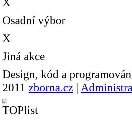
X
Osadní výbor
X
Jiná akce
Design, kód a programová
2011
zborna.cz
|
Administr