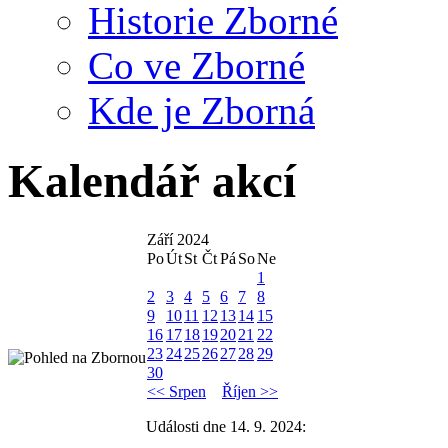
Historie Zborné
Co ve Zborné
Kde je Zborná
Kalendář akcí
Září 2024
Po
Út
St
Čt
Pá
So
Ne
1
2
3
4
5
6
7
8
9
10
11
12
13
14
15
16
17
18
19
20
21
22
23
24
25
26
27
28
29
30
<< Srpen
Říjen >>
Události dne 14. 9. 2024: