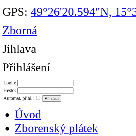
GPS:
49°26'20.594"N, 15°
Zborná
Jihlava
Přihlášení
Login:
Heslo:
Automat. přihl.:
Úvod
Zborenský plátek