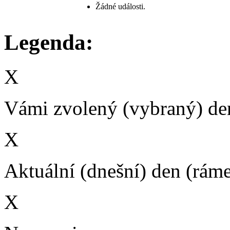
Žádné události.
Legenda:
X
Vámi zvolený (vybraný) den
X
Aktuální (dnešní) den (rám
X