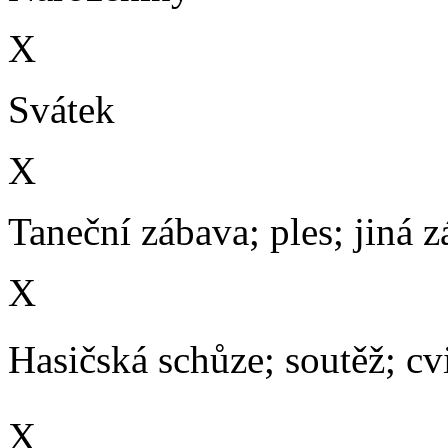
X
Svátek
X
Taneční zábava; ples; jiná 
X
Hasičská schůze; soutěž; cvič
X