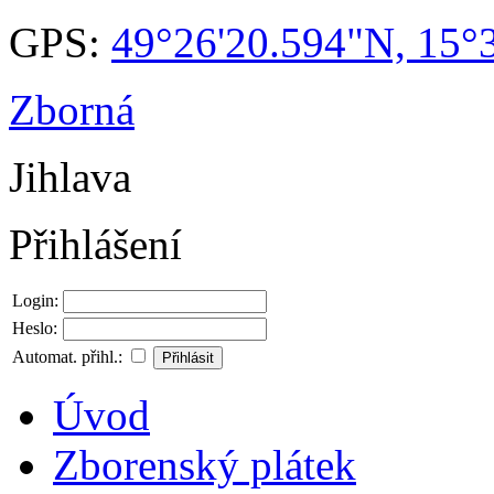
GPS:
49°26'20.594"N, 15°
Zborná
Jihlava
Přihlášení
Login:
Heslo:
Automat. přihl.:
Úvod
Zborenský plátek