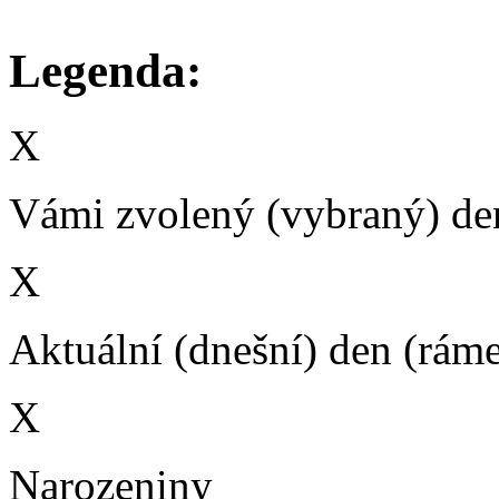
Legenda:
X
Vámi zvolený (vybraný) den
X
Aktuální (dnešní) den (rám
X
Narozeniny