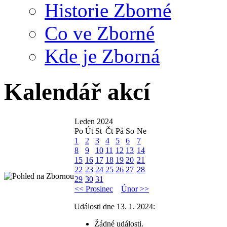
Historie Zborné
Co ve Zborné
Kde je Zborná
Kalendář akcí
Leden 2024
Po
Út
St
Čt
Pá
So
Ne
1
2
3
4
5
6
7
8
9
10
11
12
13
14
15
16
17
18
19
20
21
22
23
24
25
26
27
28
29
30
31
<< Prosinec
Únor >>
Události dne 13. 1. 2024:
Žádné události.